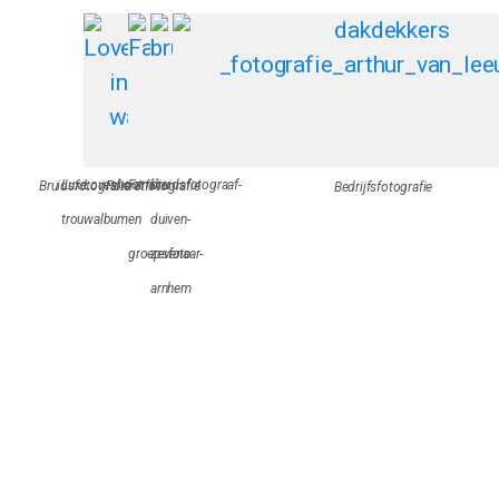
Luxe
Loveshoot
Familie
bruidsfotograaf-
Bruidsfotografie
Portretfotografie
Bedrijfsfotografie
trouwalbum
en
duiven-
groepsfoto
zevenaar-
arnhem