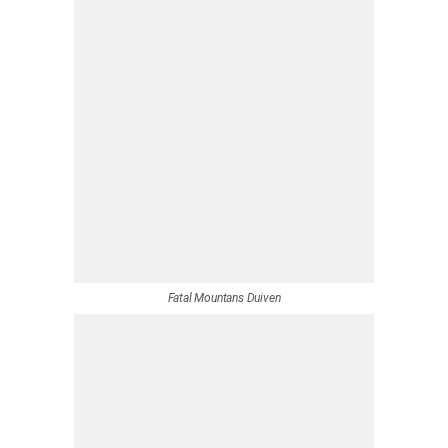
Portret Fatal Mountans Duiven
Harry Jekel portret Duiven