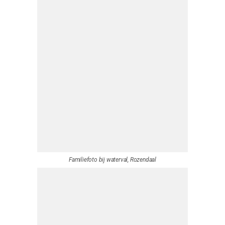
Fatal Mountans Duiven
Portret binnen locatie, Fatal Moutains, Duiven