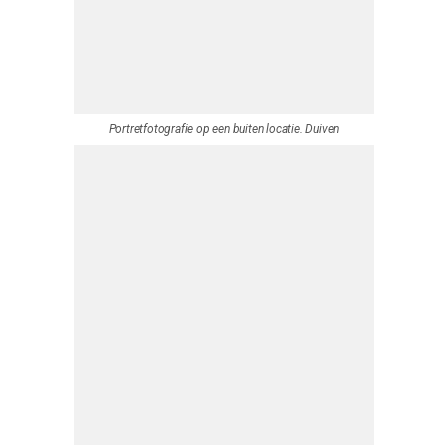
Portretfotografie op een buiten locatie. Duiven
Portret, vrouw op trap, Limburg-
Portretfotografie. vriendinnen in marieandaal, Arnhem-Fotografie van Leeuwen
Portretfotografie, Ron Buyck, Portugal